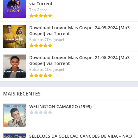
via Torrent
Top Gospel
Download Louvor Mais Gospel 24-05-2024 [Mp3
Gospel] via Torrent
Baixe os CDs gospel
Download Louvor Mais Gospel 21-06-2024 [Mp3
Gospel] via Torrent
Baixe os CDs gospel
MAIS RECENTES
WELINGTON CAMARGO (1999)
SELEÇÕES DA COLEÇÃO CANÇÕES DE VIDA – NÃO