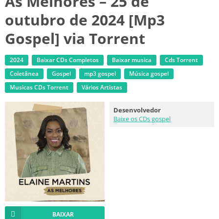
As Melhores – 25 de
outubro de 2024 [Mp3
Gospel] via Torrent
2024
Baixar CDs Completos
Baixar musica
Cds Torrent
Coletânea
Gospel
mp3 gospel
Música gospel
‎Musicas CDs Torrent
Vários Artistas
Desenvolvedor
Baixe os CDs gospel
BAIXAR