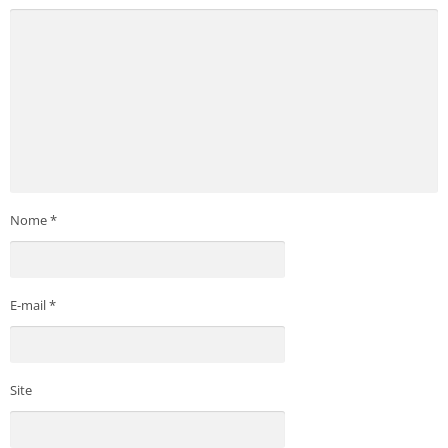
Nome
*
E-mail
*
Site