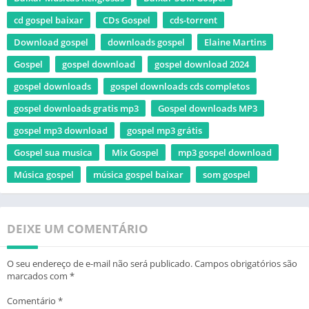
cd gospel baixar
CDs Gospel
cds-torrent
Download gospel
downloads gospel
Elaine Martins
Gospel
gospel download
gospel download 2024
gospel downloads
gospel downloads cds completos
gospel downloads gratis mp3
Gospel downloads MP3
gospel mp3 download
gospel mp3 grátis
Gospel sua musica
Mix Gospel
mp3 gospel download
Música gospel
música gospel baixar
som gospel
DEIXE UM COMENTÁRIO
O seu endereço de e-mail não será publicado.
Campos obrigatórios são
marcados com
*
Comentário
*