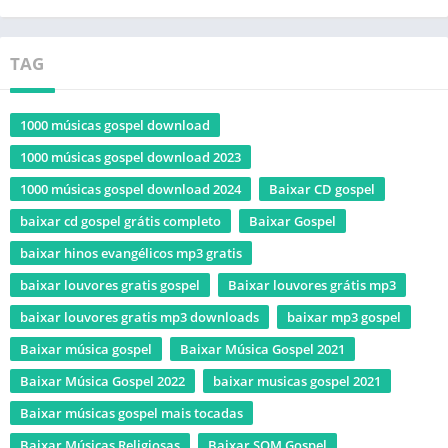
TAG
1000 músicas gospel download
1000 músicas gospel download 2023
1000 músicas gospel download 2024
Baixar CD gospel
baixar cd gospel grátis completo
Baixar Gospel
baixar hinos evangélicos mp3 gratis
baixar louvores gratis gospel
Baixar louvores grátis mp3
baixar louvores gratis mp3 downloads
baixar mp3 gospel
Baixar música gospel
Baixar Música Gospel 2021
Baixar Música Gospel 2022
baixar musicas gospel 2021
Baixar músicas gospel mais tocadas
Baixar Músicas Religiosas
Baixar SOM Gospel