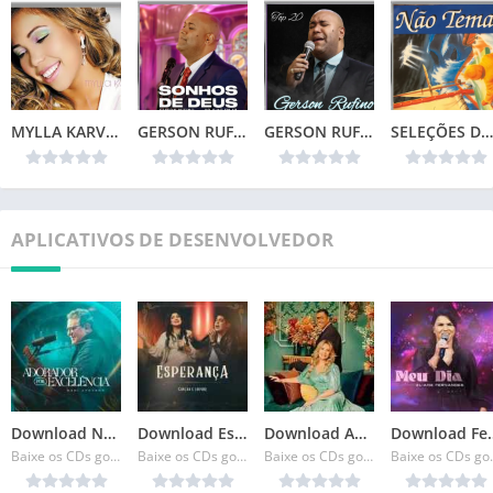
MYLLA KARVALHO – MINHA VIDA
GERSON RUFINO – SONHOS DE DEUS (2024)
GERSON RUFINO – TOP 20
SELEÇÕES DA COLEÇÃO CANÇÕES DE VIDA – NÃO TEMAS (1996)📌
APLICATIVOS DE DESENVOLVEDOR
Download Nani Azevedo – Adorador por Excelência Ao Vivo [Mp3 Gospel]
Download Esperança Canção e Louvor [Mp3 Gospel]
Download Anderson Freire e Marina de Oliveira – Antes e Depois (2023) [Mp3 Gospel]
Download Fernandes – 
Baixe os CDs gospel
Baixe os CDs gospel
Baixe os CDs gospel
Baixe 