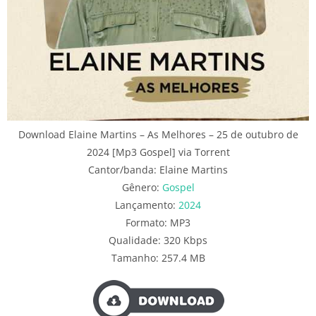
Download Elaine Martins – As Melhores – 25 de outubro de
2024 [Mp3 Gospel] via Torrent
Cantor/banda: Elaine Martins
Gênero:
Gospel
Lançamento:
2024
Formato: MP3
Qualidade: 320 Kbps
Tamanho: 257.4 MB