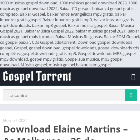
1000 músicas gospel download, 1000 músicas gospel download 2023, 1000
músicas gospel download 2024, Baixar CD gospel, baixar cd gospel grátis
completo, Baixar Gospel, baixar hinos evangélicos mp3 gratis, baixar
louvores gratis gospel, Baixar louvores grátis mp3, baixar louvores gratis
mp3 downloads, baixar mp3 gospel, Baixar música gospel, Baixar Música
Gospel 2021, Baixar Música Gospel 2022, baixar musicas gospel 2021, Baixar
músicas gospel mais tocadas, Baixar Músicas Religiosas, Baixar SOM Gospel,
cd gospel baixar, CDs Gospel, cds-torrent, Download gospel, downloads
gospel, Gospel, gospel download, gospel downloads, gospel downloads cds
completos, gospel downloads gratis mp3, Gospel downloads MP3, gospel
mp3 download, gospel mp3 grátis, Gospel sua musica, mp3 gospel
download, Música gospel, música gospel baixar, som gospel
Home
/
2024
Download Elaine Martins –