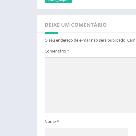
DEIXE UM COMENTÁRIO
O seu endereço de e-mail não será publicado.
Camp
Comentário
*
Nome
*