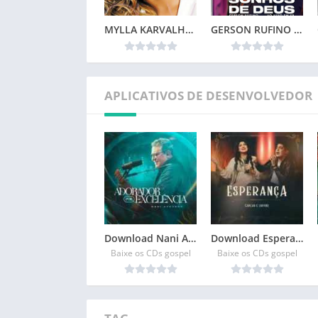
MYLLA KARVALHO – MINHA VIDA
GERSON RUFINO – SONHOS DE DEUS (2024)
APLICATIVOS DE DESENVOLVEDOR
Download Nani Azevedo – Adorador por Excelência Ao Vivo [Mp3 Gospel]
Download Esperança Canção e Louvor [Mp3 Gospel]
Baixe os CDs gospel
Baixe os CDs gospel