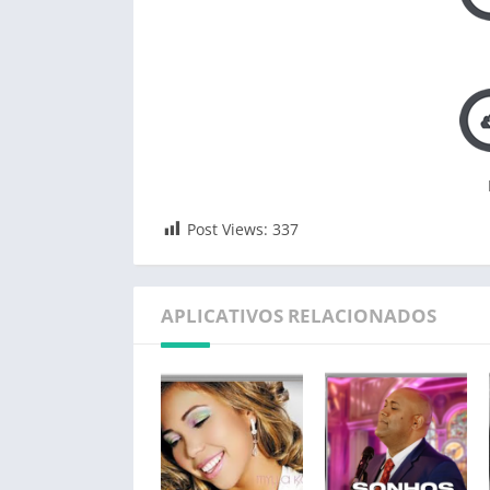
Post Views:
337
APLICATIVOS RELACIONADOS