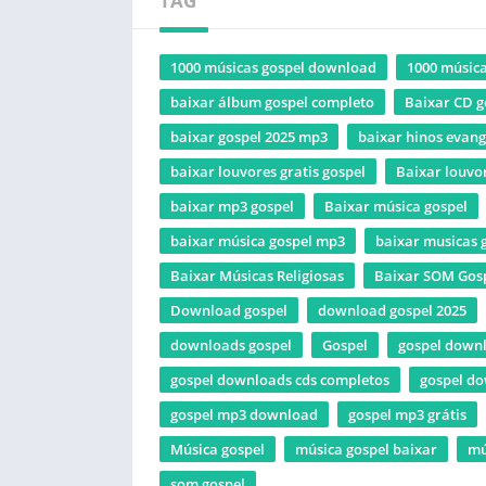
TAG
1000 músicas gospel download
1000 músic
baixar álbum gospel completo
Baixar CD g
baixar gospel 2025 mp3
baixar hinos evang
baixar louvores gratis gospel
Baixar louvo
baixar mp3 gospel
Baixar música gospel
baixar música gospel mp3
baixar musicas 
Baixar Músicas Religiosas
Baixar SOM Gos
Download gospel
download gospel 2025
downloads gospel
Gospel
gospel down
gospel downloads cds completos
gospel do
gospel mp3 download
gospel mp3 grátis
Música gospel
música gospel baixar
mú
som gospel