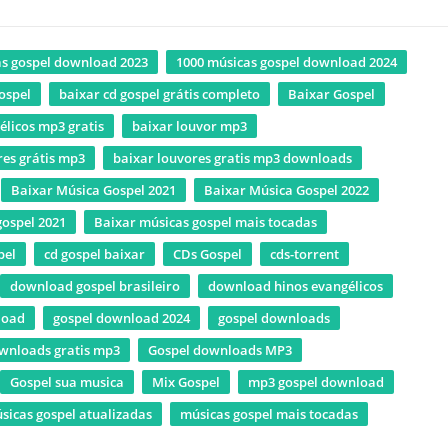
as gospel download 2023
1000 músicas gospel download 2024
ospel
baixar cd gospel grátis completo
Baixar Gospel
élicos mp3 gratis
baixar louvor mp3
res grátis mp3
baixar louvores gratis mp3 downloads
Baixar Música Gospel 2021
Baixar Música Gospel 2022
gospel 2021
Baixar músicas gospel mais tocadas
pel
cd gospel baixar
CDs Gospel
cds-torrent
download gospel brasileiro
download hinos evangélicos
load
gospel download 2024
gospel downloads
wnloads gratis mp3
Gospel downloads MP3
Gospel sua musica
Mix Gospel
mp3 gospel download
sicas gospel atualizadas
músicas gospel mais tocadas