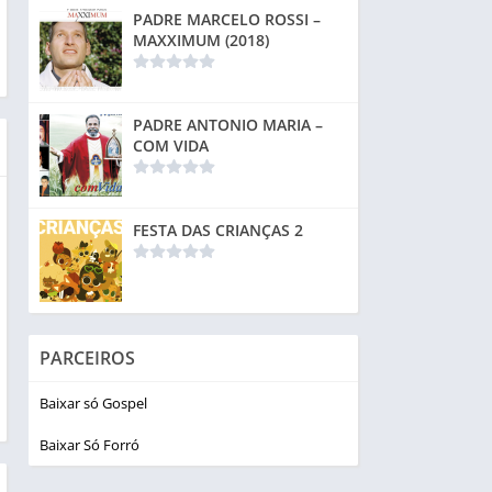
PADRE MARCELO ROSSI –
MAXXIMUM (2018)
PADRE ANTONIO MARIA –
COM VIDA
FESTA DAS CRIANÇAS 2
PARCEIROS
Baixar só Gospel
Baixar Só Forró