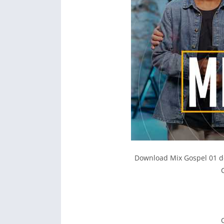
Download Mix Gospel 01 d