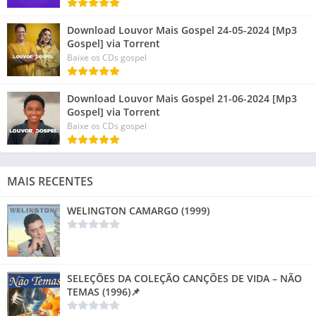
Download Louvor Mais Gospel 24-05-2024 [Mp3
Gospel] via Torrent
Baixe os CDs gospel
Download Louvor Mais Gospel 21-06-2024 [Mp3
Gospel] via Torrent
Baixe os CDs gospel
MAIS RECENTES
WELINGTON CAMARGO (1999)
SELEÇÕES DA COLEÇÃO CANÇÕES DE VIDA – NÃO
TEMAS (1996)📌