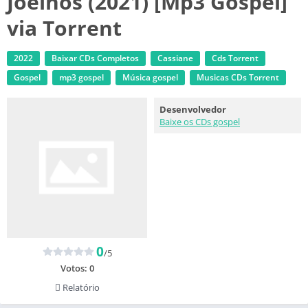
Joelhos (2021) [Mp3 Gospel]
via Torrent
2022
Baixar CDs Completos
Cassiane
Cds Torrent
Gospel
mp3 gospel
Música gospel
‎Musicas CDs Torrent
Desenvolvedor
Baixe os CDs gospel
0
/5
Votos:
0
Relatório