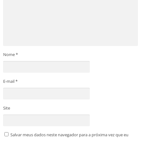
Nome
*
E-mail
*
Site
Salvar meus dados neste navegador para a próxima vez que eu