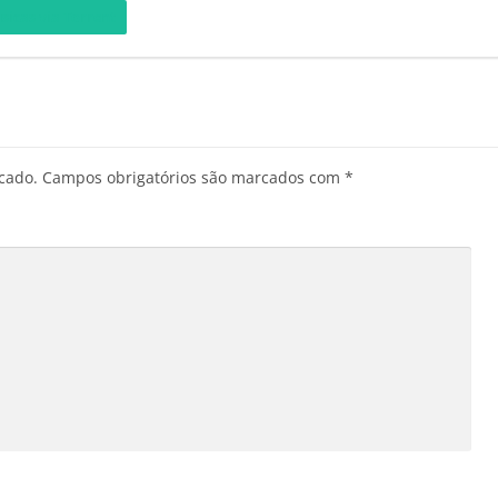
sicas via Torrent
cado.
Campos obrigatórios são marcados com
*