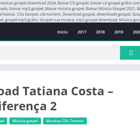
icas gospel download 2024, Baixar CD gospel, baixar cd gospel grátis compl
loads, baixar mp3 gospel, Baixar música gospel, Baixar Música Gospel 2021, 
pel baixar, CDs Gospel, cds-torrent, Download gospel, downloads gospel, G
 gospel mp3 grátis, Gospel sua musica, mp3 gospel download, Música gosp
Início
2017
2018
2019
202
ad Tatiana Costa –
iferença 2
el
Música gospel
‎Musicas CDs Torrent