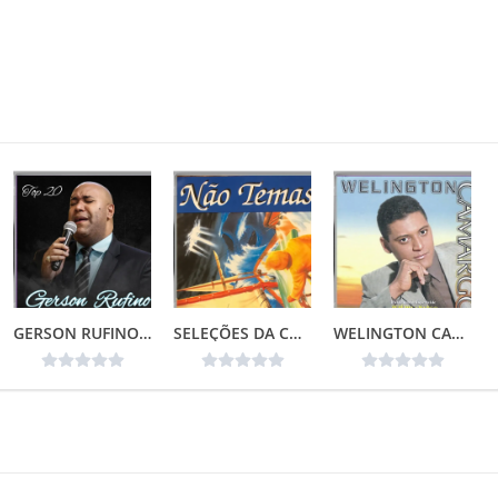
GERSON RUFINO – TOP 20
SELEÇÕES DA COLEÇÃO CANÇÕES DE VIDA – NÃO TEMAS (1996)📌
WELINGTON CAMARGO (1999)