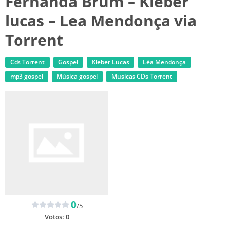
Fernanda Brum – Kleber
lucas – Lea Mendonça via
Torrent
Cds Torrent
Gospel
Kleber Lucas
Léa Mendonça
mp3 gospel
Música gospel
‎Musicas CDs Torrent
0
/5
Votos:
0