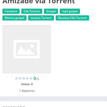
Amizade via Torrent
Cassiane
Cds Torrent
Gospel
mp3 gospel
Música gospel
musica Torrent
‎Musicas CDs Torrent
0
/5
Votos:
0
Relatório