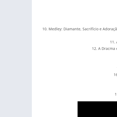
10. Medley: Diamante, Sacrifício e Adora
11.
12. A Dracma e
1
1