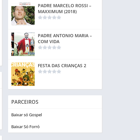
PADRE MARCELO ROSSI –
MAXXIMUM (2018)
PADRE ANTONIO MARIA –
COM VIDA
FESTA DAS CRIANÇAS 2
PARCEIROS
Baixar só Gospel
Baixar Só Forró