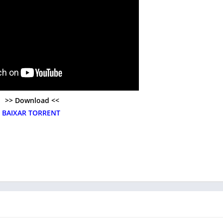
>> Download <<
BAIXAR TORRENT