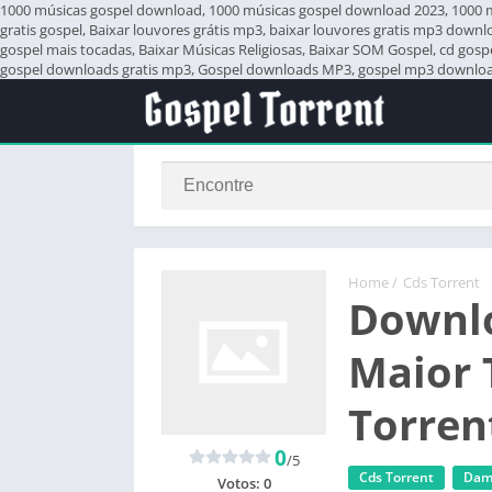
1000 músicas gospel download, 1000 músicas gospel download 2023, 1000 mús
gratis gospel, Baixar louvores grátis mp3, baixar louvores gratis mp3 down
gospel mais tocadas, Baixar Músicas Religiosas, Baixar SOM Gospel, cd gos
gospel downloads gratis mp3, Gospel downloads MP3, gospel mp3 download,
Home
/
Cds Torrent
Downl
Maior 
Torren
0
/5
Cds Torrent
Dam
Votos:
0