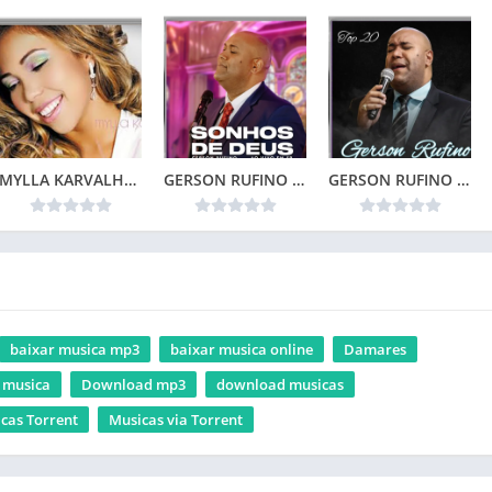
MYLLA KARVALHO – MINHA VIDA
GERSON RUFINO – SONHOS DE DEUS (2024)
GERSON RUFINO – TOP 20
baixar musica mp3
baixar musica online
Damares
 musica
Download mp3
download musicas
cas Torrent
Musicas via Torrent