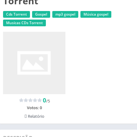
Torrent
Cds Torrent
Gospel
mp3 gospel
Música gospel
‎Musicas CDs Torrent
0
/5
Votos:
0
Relatório