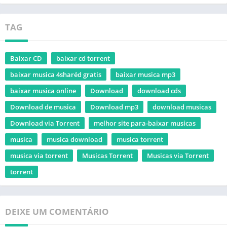
TAG
Baixar CD
baixar cd torrent
baixar musica 4sharéd gratis
baixar musica mp3
baixar musica online
Download
download cds
Download de musica
Download mp3
download musicas
Download via Torrent
melhor site para-baixar musicas
musica
musica download
musica torrent
musica via torrent
Musicas Torrent
Musicas via Torrent
torrent
DEIXE UM COMENTÁRIO