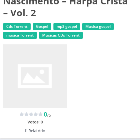
Nascimento – Harpa Cristã
– Vol. 2
Cds Torrent
Gospel
mp3 gospel
Música gospel
musica Torrent
‎Musicas CDs Torrent
0
/5
Votos:
0
Relatório