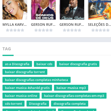
MYLLA KARVALHO – MINHA VIDA
GERSON RUFINO – SONHOS DE DEUS (2024)
GERSON RUFINO – TOP 20
SELEÇÕES DA COLEÇÃO CANÇÕES DE VIDA – NÃO TEMAS (1996)📌
TAG
as a Discografia
baixar cds
baixar discografia gratis
baixar discografia torrent
baixar discografias completas minhateca
baixar musica 4sharéd gratis
baixar musica mp3
baixar musica online
baixar-discografias-completas-em-mp3
cds-torrent
Discografia
discografia completa