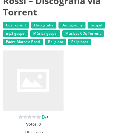
Rossi – Discografia via
Torrent
Cds Torrent
Discografia
Discography
Gospel
mp3 gospel
Música gospel
‎Musicas CDs Torrent
Padre Marcelo Rossi
Religiosa
Religiosas
0
/5
Votos:
0
Relatório