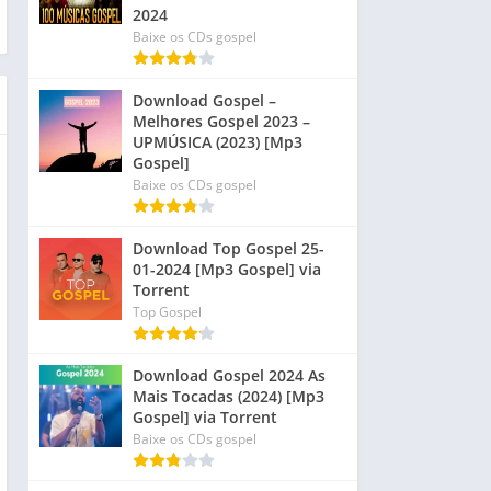
2024
Baixe os CDs gospel
Download Gospel –
Melhores Gospel 2023 –
UPMÚSICA (2023) [Mp3
Gospel]
Baixe os CDs gospel
Download Top Gospel 25-
01-2024 [Mp3 Gospel] via
Torrent
Top Gospel
Download Gospel 2024 As
Mais Tocadas (2024) [Mp3
Gospel] via Torrent
Baixe os CDs gospel