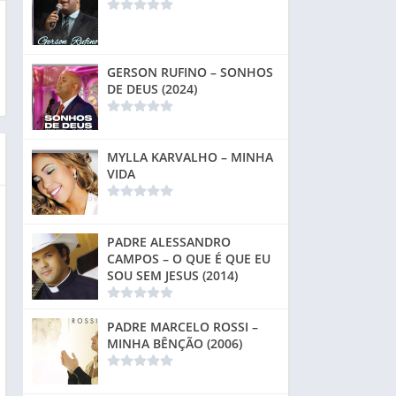
GERSON RUFINO – SONHOS
DE DEUS (2024)
MYLLA KARVALHO – MINHA
VIDA
PADRE ALESSANDRO
CAMPOS – O QUE É QUE EU
SOU SEM JESUS (2014)
PADRE MARCELO ROSSI –
MINHA BÊNÇÃO (2006)