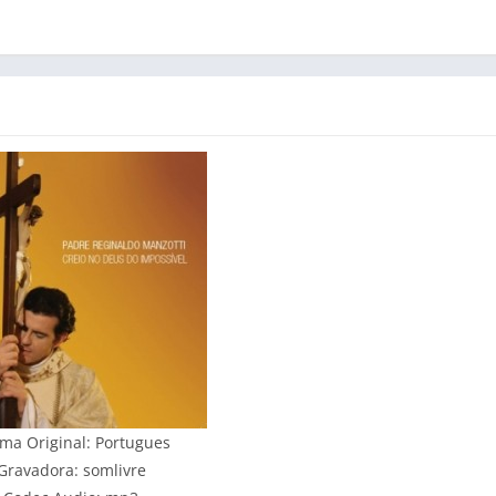
oma Original: Portugues
Gravadora: somlivre