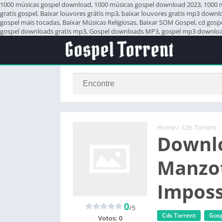
1000 músicas gospel download, 1000 músicas gospel download 2023, 1000 mús
gratis gospel, Baixar louvores grátis mp3, baixar louvores gratis mp3 down
gospel mais tocadas, Baixar Músicas Religiosas, Baixar SOM Gospel, cd gos
gospel downloads gratis mp3, Gospel downloads MP3, gospel mp3 download,
Home
/
Cds Torrent
Downlo
Manzot
Imposs
0
/5
Cds Torrent
Gosp
Votos:
0