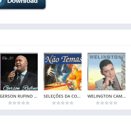
GERSON RUFINO – TOP 20
SELEÇÕES DA COLEÇÃO CANÇÕES DE VIDA – NÃO TEMAS (1996)📌
WELINGTON CAMARGO (1999)