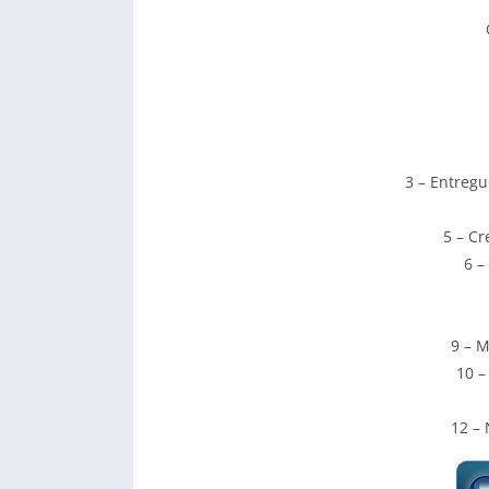
3 – Entreg
5 – Cr
6 –
9 – 
10 –
12 – 