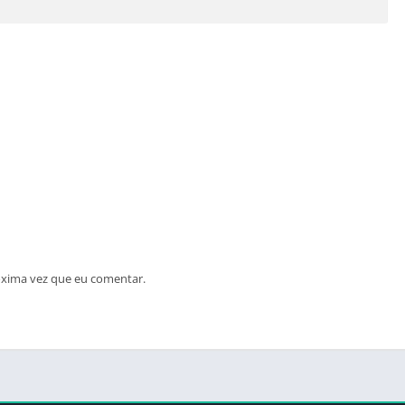
óxima vez que eu comentar.