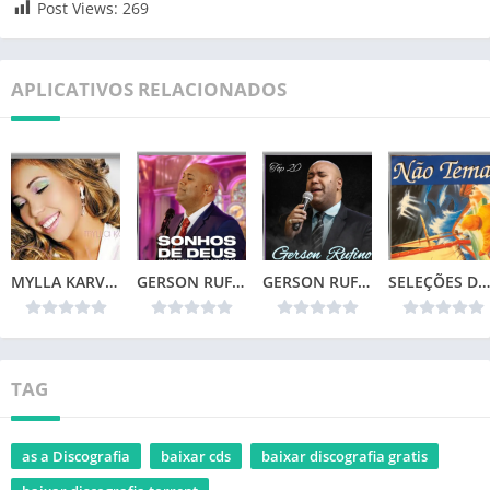
Post Views:
269
APLICATIVOS RELACIONADOS
MYLLA KARVALHO – MINHA VIDA
GERSON RUFINO – SONHOS DE DEUS (2024)
GERSON RUFINO – TOP 20
SELEÇÕES DA COLEÇÃO CANÇÕES DE VIDA – NÃO TEMAS (1996)📌
TAG
as a Discografia
baixar cds
baixar discografia gratis