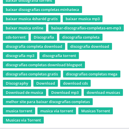
baixar discografia torrent
baixar discografias completas minhateca
baixar musica 4sharéd gratis
baixar musica mp3
baixar musica online
baixar-discografias-completas-em-mp3
cds-torrent
Discografia
discografia completa
discografia completa download
discografia download
discografia mp3
discografia torrent
discografias completas download blogspot
discografias completas gratis
discografias completas mega
Discography
Download
download cds
Download de musica
Download mp3
download musicas
melhor site para baixar discografias completas
musica torrent
musica via torrent
Musicas Torrent
Musicas via Torrent