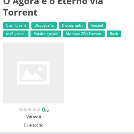
O Agora e o Eterno via
Torrent
Cds Torrent
Discografia
Discography
Gospel
mp3 gospel
Música gospel
‎Musicas CDs Torrent
Rock
0
/5
Votos:
0
Relatório