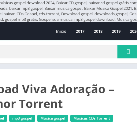
icas gospel download 2024, Baixar CD gospel, baixar cd gospel grátis compl
loads, baixar mp3 gospel, Baixar música gospel, Baixar Música Gospel 2021, 
pel baixar, CDs Gospel, cds-torrent, Download gospel, downloads gospel, G
 gospel mp3 grátis, Gospel sua musica, mp3 gospel download, Música gosp
Início
2017
2018
2019
202
ad Viva Adoração –
or Torrent
el
mp3 gospel
Música gospel
‎Musicas CDs Torrent