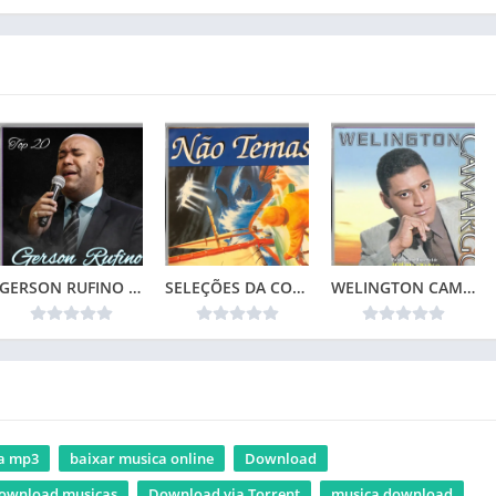
GERSON RUFINO – TOP 20
SELEÇÕES DA COLEÇÃO CANÇÕES DE VIDA – NÃO TEMAS (1996)📌
WELINGTON CAMARGO (1999)
ca mp3
baixar musica online
Download
ownload musicas
Download via Torrent
musica download