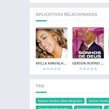
APLICATIVOS RELACIONADOS
MYLLA KARVALHO – MINHA VIDA
GERSON RUFINO – SONHOS DE DEUS (2024)
TAG
baixar musica 4sharéd gratis
baixar musi
Download de musica
Download mp3
d