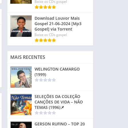
Baixe os CDs gospel
Download Louvor Mais
Gospel 21-06-2024 [Mp3
Gospel] via Torrent
Baixe os CDs gospel
MAIS RECENTES
WELINGTON CAMARGO
(1999)
SELEÇÕES DA COLEÇÃO
CANÇÕES DE VIDA – NÃO
TEMAS (1996)📌
GERSON RUFINO – TOP 20