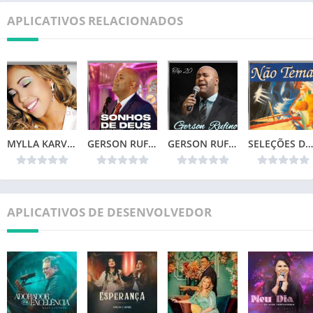
APLICATIVOS RELACIONADOS
MYLLA KARVALHO – MINHA VIDA
GERSON RUFINO – SONHOS DE DEUS (2024)
GERSON RUFINO – TOP 20
SELEÇÕES DA COLEÇÃO CANÇÕES DE VIDA – NÃO TEMAS (1996)📌
APLICATIVOS DE DESENVOLVEDOR