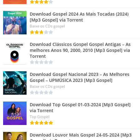
Download Gospel 2024 As Mais Tocadas (2024)
[Mp3 Gospel] via Torrent
Baixe os CDs gospel
Download Clássicos Gospel Gospel Antigas – As
melhores Anos 90, 2000, 2010 [Mp3 Gospel] via
Torrent
Download Gospel Nacional 2023 – As Melhores
Gospel – UPMÚSICA 2023 [Mp3 Gospel]
Baixe os CDs gospel
Download Top Gospel 01-03-2024 [Mp3 Gospel]
via Torrent
Top Gospel
Download Louvor Mais Gospel 24-05-2024 [Mp3