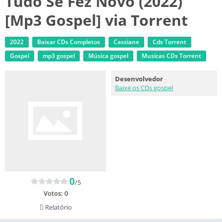
Tudo Se Fez Novo (2022)
[Mp3 Gospel] via Torrent
2022
Baixar CDs Completos
Cassiane
Cds Torrent
Gospel
mp3 gospel
Música gospel
‎Musicas CDs Torrent
Desenvolvedor
Baixe os CDs gospel
0
/5
Votos:
0
Relatório