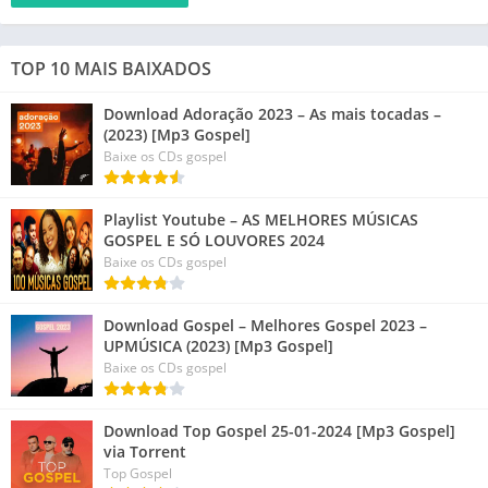
TOP 10 MAIS BAIXADOS
Download Adoração 2023 – As mais tocadas –
(2023) [Mp3 Gospel]
Baixe os CDs gospel
Playlist Youtube – AS MELHORES MÚSICAS
GOSPEL E SÓ LOUVORES 2024
Baixe os CDs gospel
Download Gospel – Melhores Gospel 2023 –
UPMÚSICA (2023) [Mp3 Gospel]
Baixe os CDs gospel
Download Top Gospel 25-01-2024 [Mp3 Gospel]
via Torrent
Top Gospel