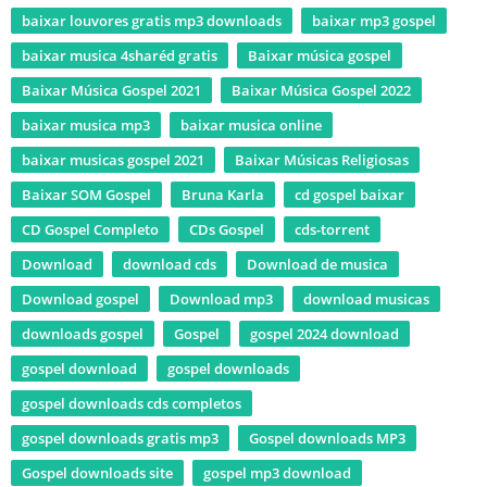
baixar louvores gratis mp3 downloads
baixar mp3 gospel
baixar musica 4sharéd gratis
Baixar música gospel
Baixar Música Gospel 2021
Baixar Música Gospel 2022
baixar musica mp3
baixar musica online
baixar musicas gospel 2021
Baixar Músicas Religiosas
Baixar SOM Gospel
Bruna Karla
cd gospel baixar
CD Gospel Completo
CDs Gospel
cds-torrent
Download
download cds
Download de musica
Download gospel
Download mp3
download musicas
downloads gospel
Gospel
gospel 2024 download
gospel download
gospel downloads
gospel downloads cds completos
gospel downloads gratis mp3
Gospel downloads MP3
Gospel downloads site
gospel mp3 download